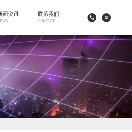
新闻资讯
联系我们
NEWS
CONTACT