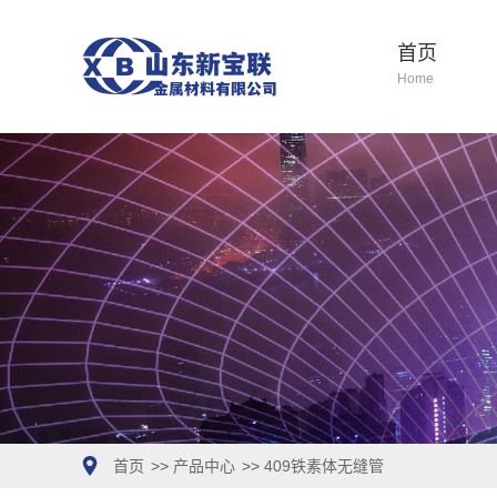
首页
Home
首页
>>
产品中心
>>
409铁素体无缝管