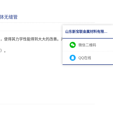
素体无缝管
山东新宝联金属材料有限公司
在，使得其
力学性能
得到大大的改善。并且由于添加了很多
微信二维码
钢
）。
QQ在线