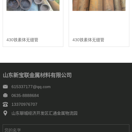
430铁素体无缝管
430铁素体无缝管
山东新宝联金属材料有限公司
615337177@qq.com
0635-8888684
13370976707
山东聊城经济开发区汇通金属物流园