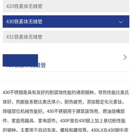
420铁素体无缝管
430铁素体无缝管
431铁素体无缝管
430铁素体无缝管
产品详情
430不锈钢是具有良好的耐腐蚀性能的通用钢种，导热性能比
奥氏
体
好，热膨胀系数比奥氏体小，耐热疲劳，添加稳定化元素钛，
焊缝部位
机械性能
好。430不锈钢用于
建筑装饰
用、燃油
烧嘴
部
件、家庭用器具、家电部件。430F是在430钢上加上
易切削
性能
的钢种，主要用于
自动车床
、螺栓和螺母等。430LX在430钢中添