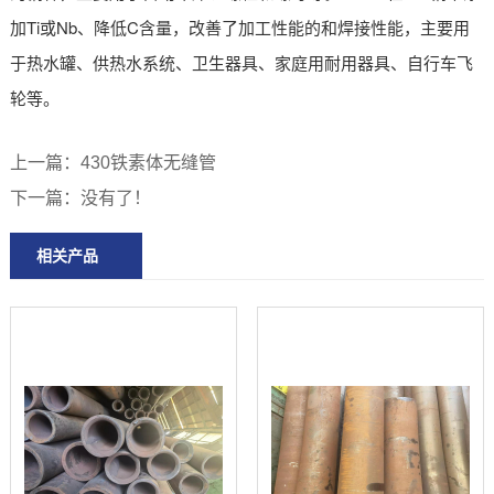
加
Ti
或Nb、降低C含量，改善了加工性能的和
焊接性能
，主要用
于热水罐、供热水系统、
卫生器具
、家庭用耐用器具、自行车飞
轮等。
上一篇：
430铁素体无缝管
下一篇：没有了！
相关产品